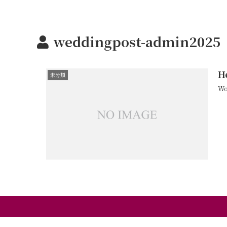
weddingpost-admin2025
H
未分類
W